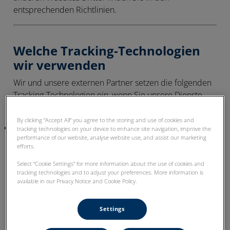
entsprechenden Richtlinien.
Welche Tracking-Technologien
wir verwenden
Wir und unsere externen Partner setzen die folgenden
Tracking-Technologien ein, wenn Sie unsere Dienste
nutzen:
By clicking “Accept All” you agree to the storing and use of cookies and
Cookies:
Ein Cookie ist eine kleine Textdatei, die auf
tracking technologies on your device to enhance site navigation, improve the
performance of our website, analyse website use, and assist our marketing
Ihrem Gerät (z. B. Computer, Smartphone oder einem
efforts.
anderen elektronischen Gerät) abgelegt wird, wenn Sie
unsere Dienste nutzen. Diese helfen uns, Sie und Ihr
Select “Cookie Settings” for more information about the use of cookies and
tracking technologies and to adjust your preferences. More information is
Gerät wiederzuerkennen und einige Informationen
available in our Privacy Notice and Cookie Policy.
über Ihre Einstellungen, Einwilligungen und/oder
frühere Handlungen zu speichern. Beispielsweise
Settings
können wir überwachen, wie oft Sie die Dienste
besuchen, welche Seiten Sie aufrufen und